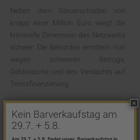
Neben dem Steuerschaden von
knapp einer Million Euro wiegt die
kriminelle Dimension des Netzwerks
schwer: Die Behörden ermitteln nun
wegen schweren Betrugs,
Geldwäsche und des Verdachts auf
Terrorfinanzierung.
×
Eintrag teilen
Kein Barverkaufstag am
29.7. + 5.8.
Am 29.7. + 5.8. findet unser
Barverkaufstag in