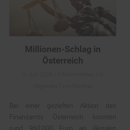
Millionen-Schlag in
Österreich
/
/
2. Juni 2026
0 Kommentare
in
/
Allgemein
von
Berolina
Bei einer gezielten Aktion des
Finanzamts Österreich konnten
rund 960.000 Euro an illegalen