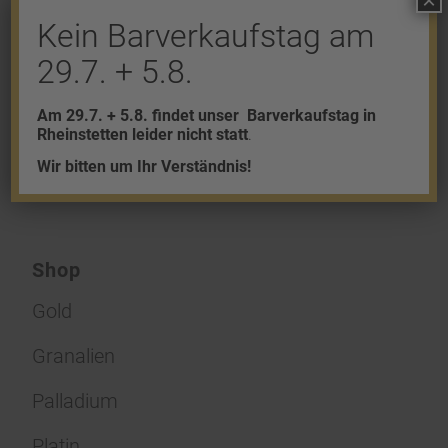
×
An der Diskussion beteiligen?
Kein Barverkaufstag am
Hinterlasse uns deinen Kommentar!
29.7. + 5.8.
Du musst
angemeldet
sein, um einen
Kommentar abzugeben.
Am 29.7. + 5.8. findet unser
Barverkaufstag in
Rheinstetten leider nicht statt
.
Wir bitten um Ihr Verständnis!
Shop
Gold
Granalien
Palladium
Platin