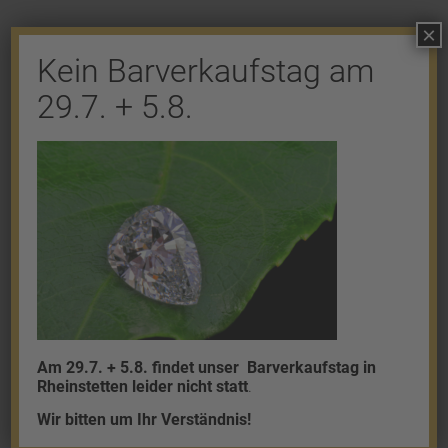
×
Kein Barverkaufstag am
29.7. + 5.8.
Shop
Gold
Granalien
Palladium
Platin
Silber
Am 29.7. + 5.8. findet unser
Barverkaufstag in
Rheinstetten leider nicht statt
.
Wir bitten um Ihr Verständnis!