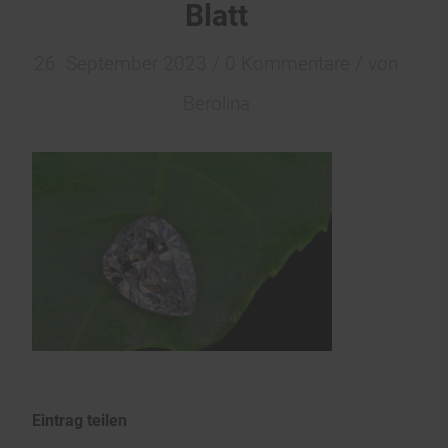
Blatt
/
/
26. September 2023
0 Kommentare
von
Berolina
Eintrag teilen