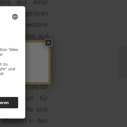
akte aus einer
bjekten gehören
st, sowie weitere
des Museums auf
×
ngeschaltet, und
tes Auto in der
igte mehr als 50
nalmuseum für
an äußerte sich
e Museen in den