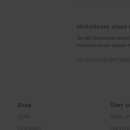
Hinterlasse eine
An der Diskussion betei
Hinterlasse uns deinen
Du musst
angemelde
Shop
Über u
Gold
Über U
Granalien
Barverk