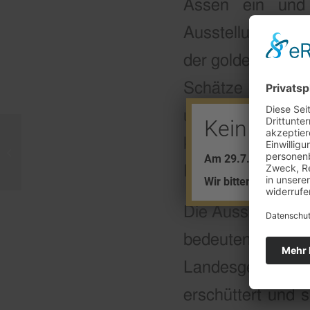
Assen ein und 
Ausstellung über
der goldene Helm 
Schätze aus Rum
und entkamen une
Kein Barve
kurz nach dem Ra
Importe gehen zurück
Am 29.7. + 5.8. find
Nähe, das möglic
Wir bitten um Ihr Ver
Die Ausstellung „
bedeutende Go
Landesgeschichte
erschüttert und 