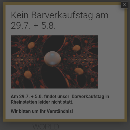
×
Kein Barverkaufstag am
Shop
29.7. + 5.8.
Gold
Granalien
Palladium
Platin
Silber
Am 29.7. + 5.8. findet unser
Barverkaufstag in
Rheinstetten leider nicht statt
.
Wir bitten um Ihr Verständnis!