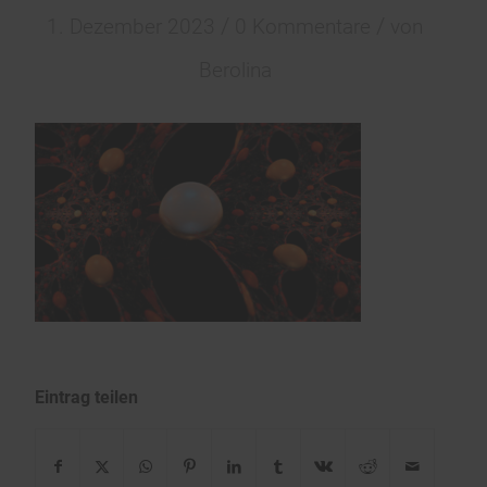
/
/
1. Dezember 2023
0 Kommentare
von
Berolina
Eintrag teilen