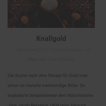
Knallgold
/
/
1. Dezember 2023
0 Kommentare
in
/
Allgemein
von
Berolina
Die Suche nach dem Rezept für Gold trieb
schon so manche merkwürdige Blüte.
So
explodierte beispielsweise dem Naturforscher
Jöns Jacob Berzelius 1809 beim Versuch