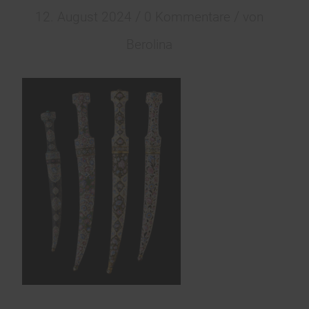
/
/
12. August 2024
0 Kommentare
von
Berolina