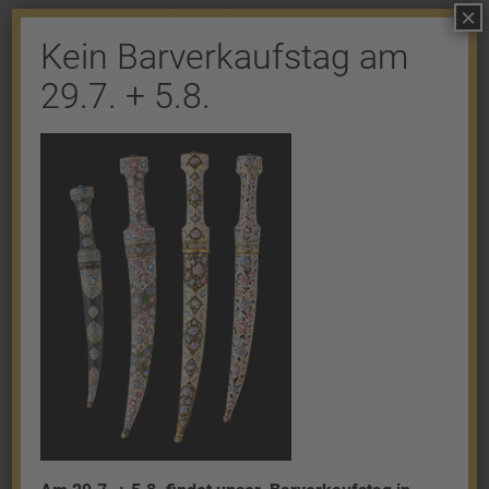
×
Kommentar abzugeben.
Kein Barverkaufstag am
29.7. + 5.8.
Shop
Gold
Granalien
Palladium
Platin
Silber