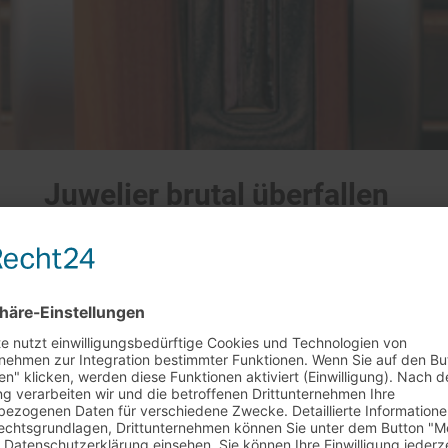
Juwelier brutal überfallen
/
/
/
 Mai 2025
0 Kommentare
in
Allgemein
von
Beroli
Männer stürmten ein Juweliergeschäft,
 Pistole, fesselten ihn und schlugen ihn mi
rkaufstag am 29.7. + 5.8.
ntreffende Kundin wurde in den hinteren R
et unser
Barverkaufstag in Rheinstetten leider nicht statt
.
den Boden legen. Die Täter raubten Barge
ständnis!