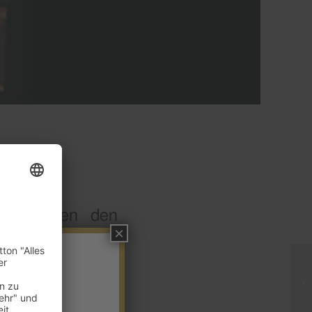
na
 bedrohten den
×
t der Waffe. Auch
aum gedrängt und
ld, Altgold und