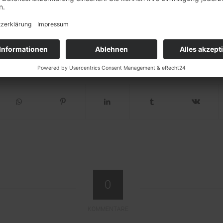
hteten anschließend mit ihrer Beute.
Die 
e aus der Bevölkerung.
0
KOMMENTARE