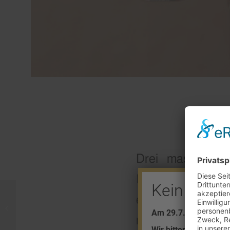
18.
Drei maskierte 
Inhaber mit einer
Kein Barve
eine zufällig ei
Raub am Jahrmarkt
Am 29.7. + 5.8. find
musste sich auf 
Wir bitten um Ihr Ver