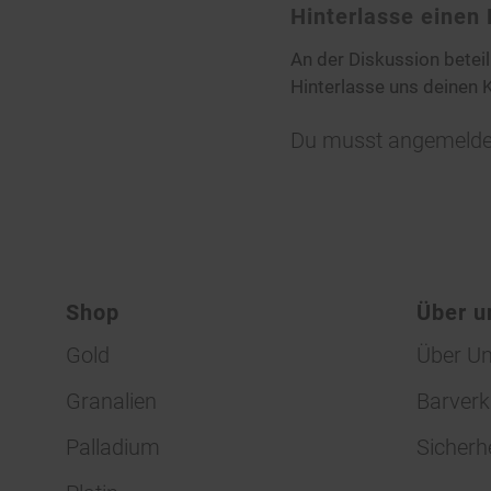
Hinterlasse eine
An der Diskussion betei
Hinterlasse uns deinen
Du musst
angemelde
Shop
Über u
Gold
Über U
Granalien
Barverk
Palladium
Sicherh