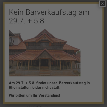
×
Kein Barverkaufstag am
Shop
29.7. + 5.8.
Gold
Granalien
Palladium
Platin
Silber
Am 29.7. + 5.8. findet unser
Barverkaufstag in
Rheinstetten leider nicht statt
.
Wir bitten um Ihr Verständnis!