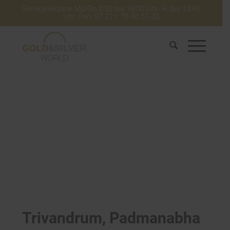
Service-Hotline Mo-Do 8:30 bis 16:30 Uhr. Fr bis 13:45
Uhr. Fon: 07 21 / 75 40 51 30
Trivandrum, Padmanabha