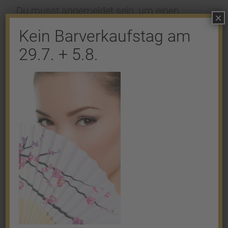
Du musst
angemeldet
sein, um einen
×
Kommentar abzugeben.
Kein Barverkaufstag am
29.7. + 5.8.
Shop
Gold
Granalien
Palladium
Platin
Silber