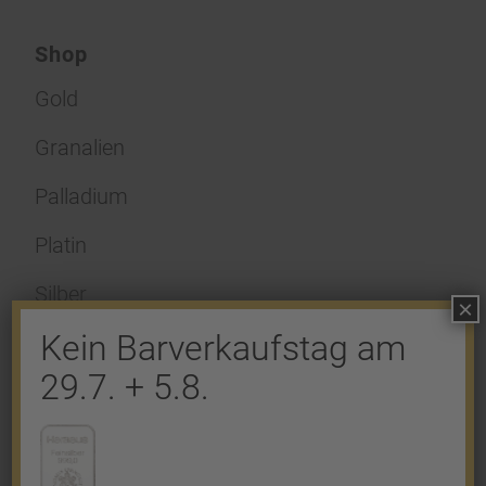
Shop
Gold
Granalien
Palladium
Platin
Silber
×
Kein Barverkaufstag am
29.7. + 5.8.