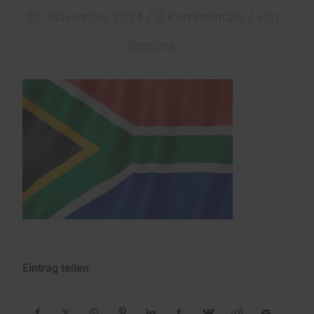
/
/
20. November 2024
0 Kommentare
von
Berolina
Eintrag teilen