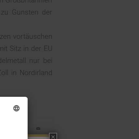
ch Großbritannien
 zu Gunsten der
nzen vortäuschen
it Sitz in der EU
elmetall nur bei
ll in Nordirland
×