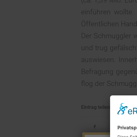
(ca. 1,39 Mio. Eu
einführen wollte
Öffentlichen Hand 
Der Schmuggler w
und trug gefälscht
auswiesen. Inner
Befragung gegenü
flog der Schmugge
Eintrag teilen