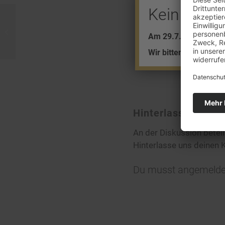
Kein Barve
Älteste Goldmünze
Am 29.7. + 5.8. find
Wir bitten um Ihr Ver
Hinterlasse eine
An der Diskussion betei
Hinterlasse uns deinen
Du musst
angemelde