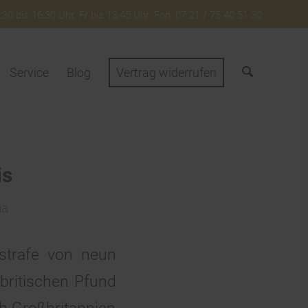
30 bis 16:30 Uhr. Fr bis 13:45 Uhr. Fon: 07 21 / 75 40 51 30
Service
Blog
Vertrag widerrufen
is
na
strafe von neun
 britischen Pfund