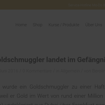
Service-Hotline Mo-Do 8:
Home
Shop
Kurse / Produkte
Über Uns
ldschmuggler landet im Gefängn
/
/
/
Juni 2016
0 Kommentare
in
Allgemein
von
Beroli
n wurde ein Goldschmuggler zu einer Haft
 weil er Gold im Wert von rund einer Million