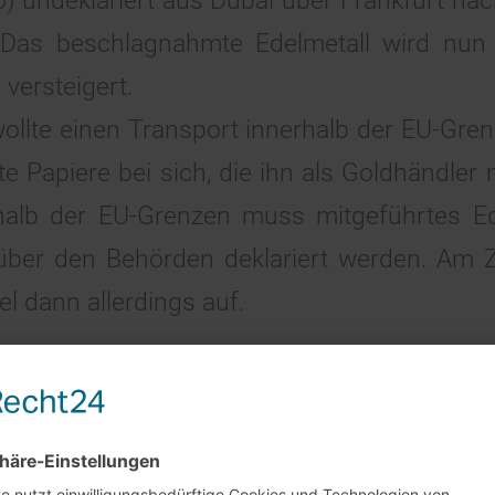
ro) undeklariert aus Dubai über Frankfurt na
. Das beschlagnahmte Edelmetall wird nun
versteigert.
ollte einen Transport innerhalb der EU-Gre
e Papiere bei sich, die ihn als Goldhändler m
halb der EU-Grenzen muss mitgeführtes Ed
ber den Behörden deklariert werden. Am Zo
l dann allerdings auf.