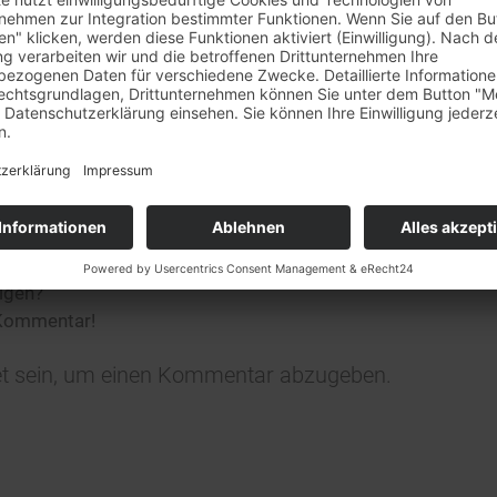
rkaufstag am 29.7. + 5.8.
et unser
Barverkaufstag in Rheinstetten leider nicht statt
.
ständnis!
0
KOMMENTARE
n Kommentar
ligen?
 Kommentar!
t
sein, um einen Kommentar abzugeben.