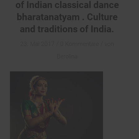
of Indian classical dance
bharatanatyam . Culture
and traditions of India.
/
/
23. Mai 2017
0 Kommentare
von
Berolina