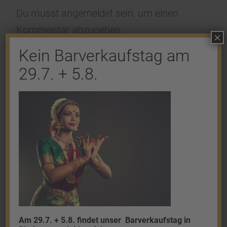
Du musst
angemeldet
sein, um einen
Kommentar abzugeben.
×
Kein Barverkaufstag am
29.7. + 5.8.
Shop
Gold
Granalien
Palladium
Platin
Am 29.7. + 5.8. findet unser
Barverkaufstag in
Silber