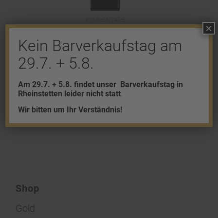
KOMMENTARE
×
Hinterlasse einen Kommentar
Kein Barverkaufstag am
29.7. + 5.8.
An der Diskussion beteiligen?
Hinterlasse uns deinen Kommentar!
Am 29.7. + 5.8. findet unser
Barverkaufstag in
Rheinstetten leider nicht statt
.
Du musst
angemeldet
sein, um einen
Wir bitten um Ihr Verständnis!
Kommentar abzugeben.
Shop
Gold