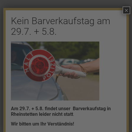
×
Kein Barverkaufstag am
29.7. + 5.8.
Shop
Gold
Granalien
Palladium
Platin
Silber
Am 29.7. + 5.8. findet unser
Barverkaufstag in
Rheinstetten leider nicht statt
.
Wir bitten um Ihr Verständnis!