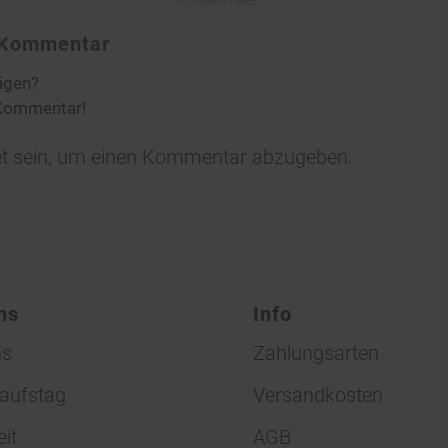
KOMMENTARE
n Kommentar
ligen?
 Kommentar!
t
sein, um einen Kommentar abzugeben.
ns
Info
ns
Zahlungsarten
aufstag
Versandkosten
eit
AGB