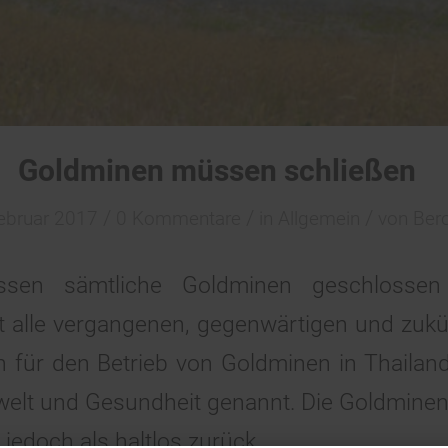
Goldminen müssen schließen
/
/
/
ebruar 2017
0 Kommentare
in
Allgemein
von
Bero
ssen sämtliche Goldminen geschlossen
t alle vergangenen, gegenwärtigen und zukü
 für den Betrieb von Goldminen in Thailand
elt und Gesundheit genannt. Die Goldminen
jedoch als haltlos zurück.