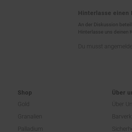
Hinterlasse eine
An der Diskussion betei
Hinterlasse uns deinen
Du musst
angemelde
Shop
Über u
Gold
Über U
Granalien
Barverk
Palladium
Sicherh