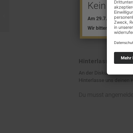
Kein Barve
Verkauf eingestellt: Kennedy-Gold-
Am 29.7. + 5.8. find
Dollar
Wir bitten um Ihr Ver
Hinterlasse eine
An der Diskussion betei
Hinterlasse uns deinen
Du musst
angemelde