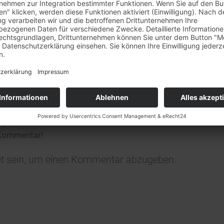
rkaufstag am 29.7. + 5.8.
et unser
Barverkaufstag in Rheinstetten leider nicht statt
.
ständnis!
0
KOMMENTARE
n Kommentar
ligen?
 Kommentar!
t
sein, um einen Kommentar abzugeben.