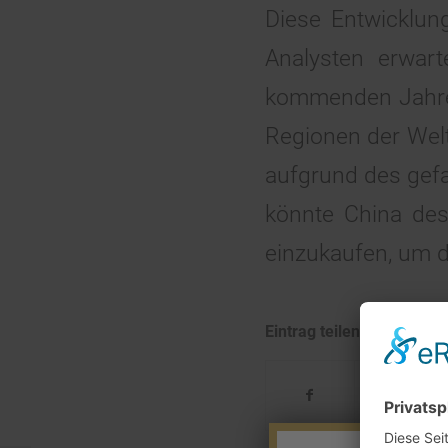
Diese Entwicklun
Analysten erwar
kommenden Jahren
Regionen der Welt
aufgrund des gefa
könnte China des
einzukaufen, um 
Eintrag teilen