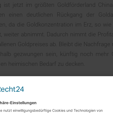
g ist jetzt im größten Goldförderland Chin
ten einen deutlichen Rückgang der Gold
, da die Goldkonzentration im Erz, so wie
, weiter abnimmt. Dadurch nimmt die Profita
llenen Goldpreises ab. Bleibt die Nachfrage 
halb gezwungen sein, künftig noch mehr 
den heimischen Bedarf zu decken.