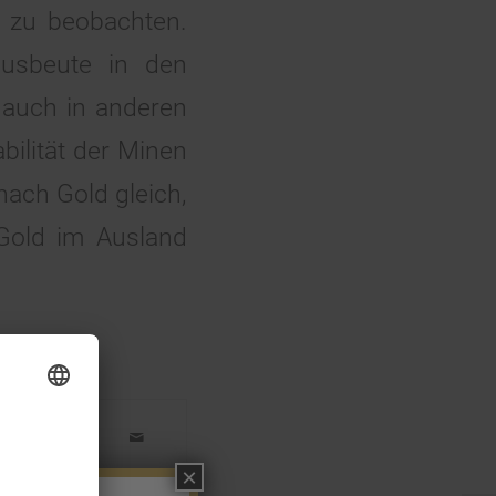
a zu beobachten.
ausbeute in den
 auch in anderen
bilität der Minen
nach Gold gleich,
Gold im Ausland
×