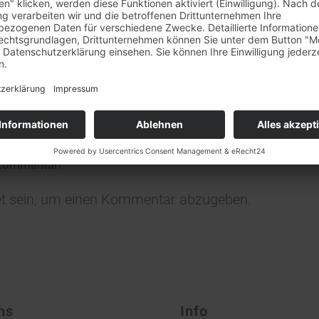
et unser
Barverkaufstag in Rheinstetten leider nicht statt
.
0
ständnis!
KOMMENTARE
n Kommentar
ligen?
 Kommentar!
t
sein, um einen Kommentar abzugeben.
ns
Info