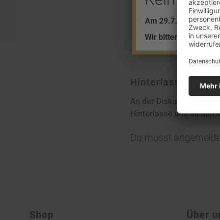
Schließfächer aufgebrochen
Am 29.7. + 5.8. find
Wir bitten um Ihr Ver
Hinterlasse eine
An der Diskussion betei
Hinterlasse uns deinen
Du musst
angemelde
Shop
Über u