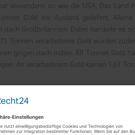
at abwandern, so wie die USA. Das Land h
 Tonnen Gold ins Ausland geliefert. Allei
n nach Großbritannien. Dabei handelte es si
,71 Tonnen verarbeitetes Gold wurden zude
nnen gingen nach Indien. Elf Tonnen Gold h
gen. An verarbeitetem Gold kamen 1,61 To
rkaufstag am 29.7. + 5.8.