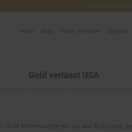
Service-Hotline Mo-Do 8:
Home
Shop
Kurse / Produkte
Über Uns
Gold verlässt USA
/
/
/
 Juli 2019
0 Kommentare
in
Allgemein
von
Beroli
 Gold tonnenweise ein, so wie Russland, di