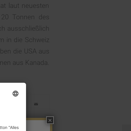
at laut neuesten
ne 20 Tonnen des
ch ausschließlich
m in die Schweiz
aben die USA aus
nnen aus Kanada.
×