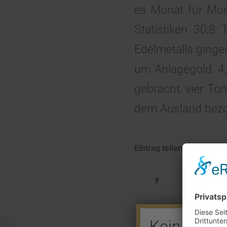
es Monat für Mon
Statistiken 30,8
Edelmetalls ginge
um Anlagegold. 4
gebracht. vier To
dem Ausland bezo
Eintrag teilen
Kein Barve