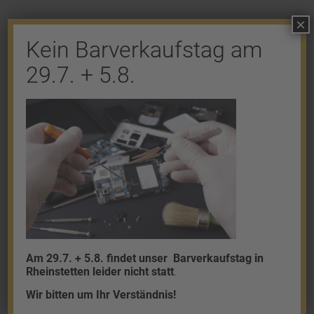
×
Kein Barverkaufstag am
29.7. + 5.8.
Shop
Gold
Granalien
Palladium
Platin
Silber
Am 29.7. + 5.8. findet unser
Barverkaufstag in
Rheinstetten leider nicht statt
.
Wir bitten um Ihr Verständnis!