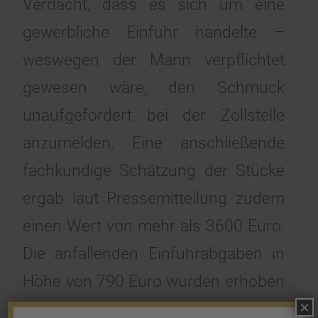
Verdacht, dass es sich um eine
gewerbliche Einfuhr handelte –
weswegen der Mann verpflichtet
gewesen wäre, den Schmuck
unaufgefordert bei der Zollstelle
anzumelden. Eine anschließende
fachkundige Schätzung der Stücke
ergab laut Pressemitteilung zudem
einen Wert von mehr als 3600 Euro.
Die anfallenden Einfuhrabgaben in
Höhe von 790 Euro wurden erhoben
×
und gleichzeitig gegen den Mann