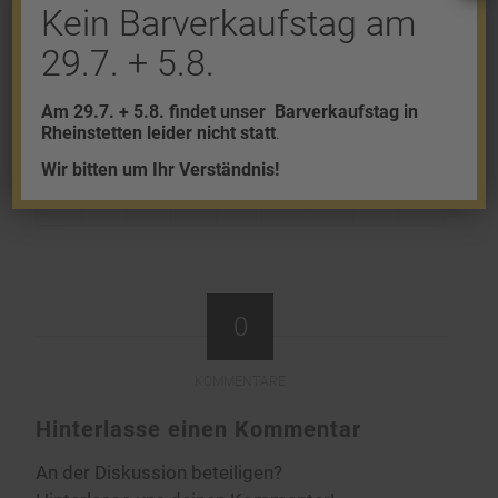
Kein Barverkaufstag am
ein Strafverfahren eingeleitet.
29.7. + 5.8.
Am 29.7. + 5.8. findet unser
Barverkaufstag in
Eintrag teilen
Rheinstetten leider nicht statt
.
Wir bitten um Ihr Verständnis!
0
KOMMENTARE
Hinterlasse einen Kommentar
An der Diskussion beteiligen?