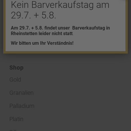
Kein Barverkaufstag am
Du musst
angemeldet
sein, um einen
29.7. + 5.8.
Kommentar abzugeben.
Am 29.7. + 5.8. findet unser
Barverkaufstag in
Rheinstetten leider nicht statt
.
Wir bitten um Ihr Verständnis!
Shop
Gold
Granalien
Palladium
Platin