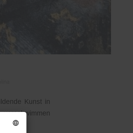
lina
ldende Kunst in
en verschwimmen