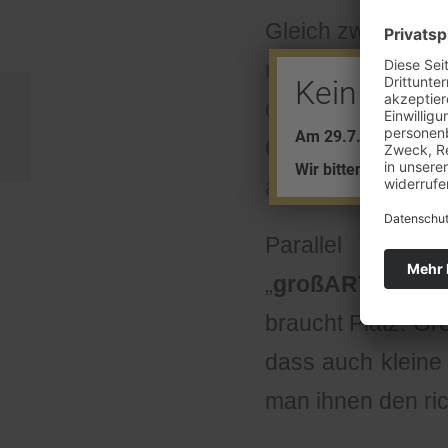
Gleich zwei Ausst
mit wertvollen Ob
Kein Barve
des Museums. Un
Ehrlicher Finder
Am 29.7. + 5.8. find
Gold und Struk
Wir bitten um Ihr Ver
abstrakten Werke
Parallel dazu 
„
großARTig“
eine
braucht Platz. G
dass auch kleine
man ihnen den ri