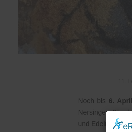
11. F
Noch bis
6. Apr
Nersingen-Oberf
und Edelmetalle 