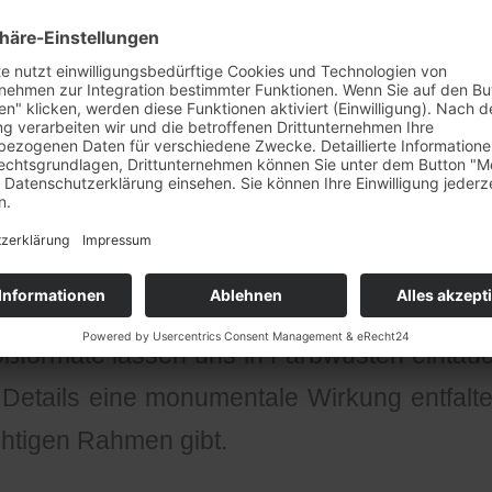
ellungen laden dazu ein, den Blick für Deta
erflächen zu schärfen.
Besonders spannend 
rkaufstag am 29.7. + 5.8.
ter dem Titel „
das Leichte & das Schwe
et unser
Barverkaufstag in Rheinstetten leider nicht statt
.
tur“
präsentiert die Künstlerin
Angelik
ständnis!
.
zeigt der Landkreis Neu-Ulm in der Ha
n Querschnitt seiner Sammlung. Hier wird
roßformate lassen uns in Farbwüsten eintau
 Details eine monumentale Wirkung entfal
chtigen Rahmen gibt.