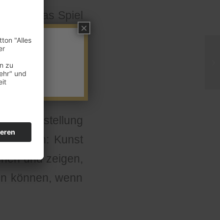
ils und das Spiel
×
ist das Kabinett
re – Spiel von
a Haschler
ihre
uptausstellung
 deutlich: Kunst
chen und zeigen,
ten können, wenn