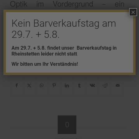
Optik im Vordergrund – ein
×
Paradebeispiel dafür, dass es
Kein Barverkaufstag am
manchmal mehr um den Schein als
29.7. + 5.8.
um das Sein geht.
Am 29.7. + 5.8. findet unser
Barverkaufstag in
Rheinstetten leider nicht statt
.
Wir bitten um Ihr Verständnis!
Eintrag teilen
0