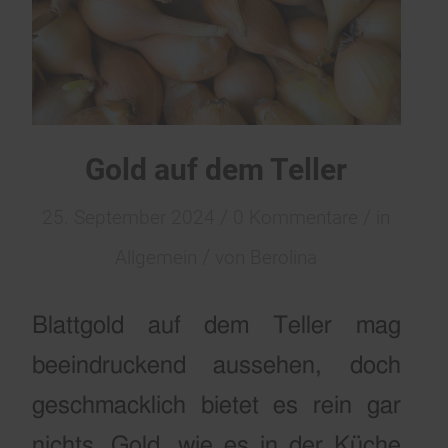
Gold auf dem Teller
/
/
25. September 2024
0 Kommentare
in
/
Allgemein
von
Berolina
Blattgold auf dem Teller mag
beeindruckend aussehen, doch
geschmacklich bietet es rein gar
nichts. Gold, wie es in der Küche