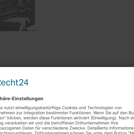
rkaufstag am 29.7. + 5.8.
0