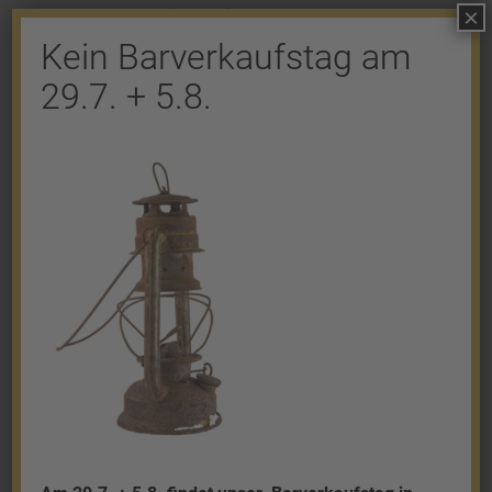
×
Kommentar abzugeben.
Kein Barverkaufstag am
29.7. + 5.8.
Shop
Gold
Granalien
Palladium
Platin
Silber