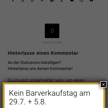
0
KOMMENTARE
Hinterlasse einen Kommentar
An der Diskussion beteiligen?
Hinterlasse uns deinen Kommentar!
Du musst
angemeldet
sein, um einen
×
Kommentar abzugeben.
Kein Barverkaufstag am
29.7. + 5.8.