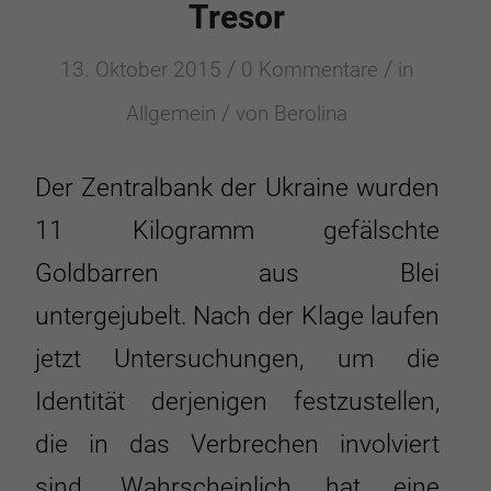
Tresor
/
/
13. Oktober 2015
0 Kommentare
in
/
Allgemein
von
Berolina
Der Zentralbank der Ukraine wurden
11 Kilogramm gefälschte
Goldbarren aus Blei
untergejubelt. Nach der Klage laufen
jetzt Untersuchungen, um die
Identität derjenigen festzustellen,
die in das Verbrechen involviert
sind. Wahrscheinlich hat eine