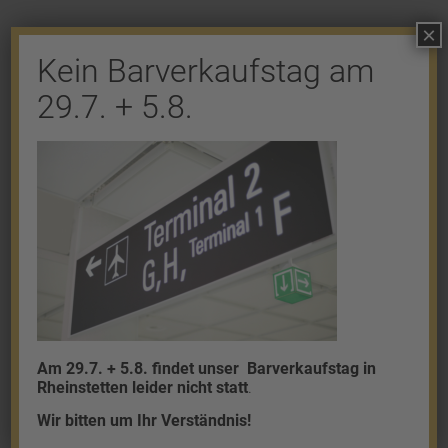
×
Kein Barverkaufstag am
29.7. + 5.8.
Shop
Gold
Granalien
Palladium
Platin
Silber
Am 29.7. + 5.8. findet unser
Barverkaufstag in
Rheinstetten leider nicht statt
.
Wir bitten um Ihr Verständnis!