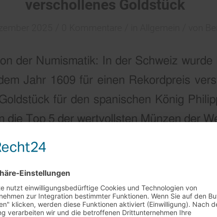
verschollenes Goldstück
/
/
/
ezember 2025
0 Kommentare
in
Allgemein
von
Be
tion der Numismatik: In der Schweiz wurd
em Jahr 1609 für einen Rekordpreis verst
ldstück für den spanischen König Philipp I
 in die Top 5 der wertvollsten Münzen der We
rhunderte verschollen, 1950 in den USA au
m Thron.
rkaufstag am 29.7. + 5.8.