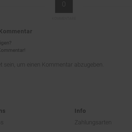
0
KOMMENTARE
n Kommentar
ligen?
 Kommentar!
t
sein, um einen Kommentar abzugeben.
ns
Info
ns
Zahlungsarten