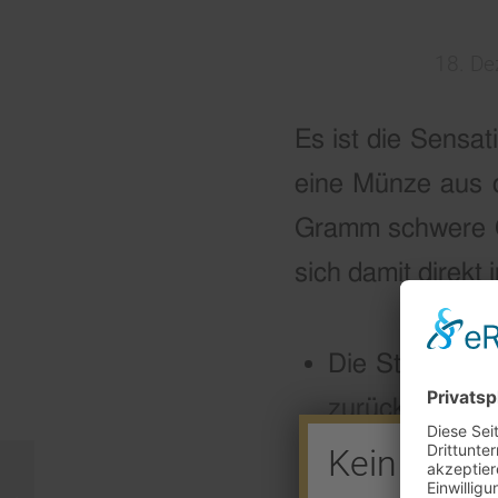
18. D
Es ist die Sensa
eine Münze aus d
Gramm schwere Go
sich damit direkt
Die Story: Jah
zurück auf de
Kein Barve