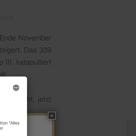
rolina
e Ende November
eigert. Das 339
II. katapultiert
lt.
fgetaucht, jetzt
×