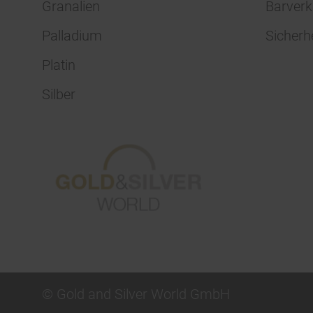
Granalien
Barverk
Palladium
Sicherh
Platin
Silber
© Gold and Silver World GmbH