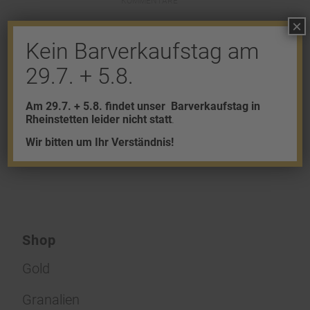
KOMMENTARE
×
Hinterlasse einen Kommentar
Kein Barverkaufstag am
An der Diskussion beteiligen?
29.7. + 5.8.
Hinterlasse uns deinen Kommentar!
Am 29.7. + 5.8. findet unser
Barverkaufstag in
Du musst
angemeldet
sein, um einen
Rheinstetten leider nicht statt
.
Kommentar abzugeben.
Wir bitten um Ihr Verständnis!
Shop
Gold
Granalien