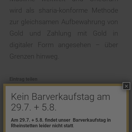
wird als sharia-konforme Methode
zur gleichsamen Aufbewahrung von
Gold und Zahlung mit Gold in
digitaler Form angesehen – über
Grenzen hinweg.
Eintrag teilen
×
Kein Barverkaufstag am
29.7. + 5.8.
Am 29.7. + 5.8. findet unser
Barverkaufstag in
Rheinstetten leider nicht statt
.