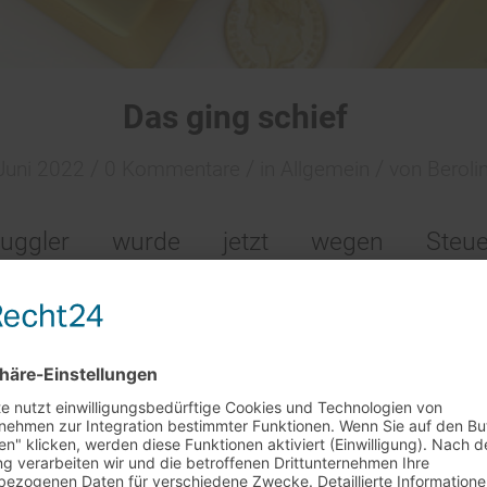
Das ging schief
/
/
/
Juni 2022
0 Kommentare
in
Allgemein
von
Beroli
muggler wurde jetzt wegen Steue
ung zu einer Geldstrafe von 120 Tagessät
 ordnete das Gericht die Einziehung der ge
hmuck, 2340 Stück Zigaretten und über 20 L
gel habe sich der Mann Steuern in Höhe 
rkaufstag am 29.7. + 5.8.
or Gericht verlangte der Angeklagte nun
et unser
Barverkaufstag in Rheinstetten leider nicht statt
.