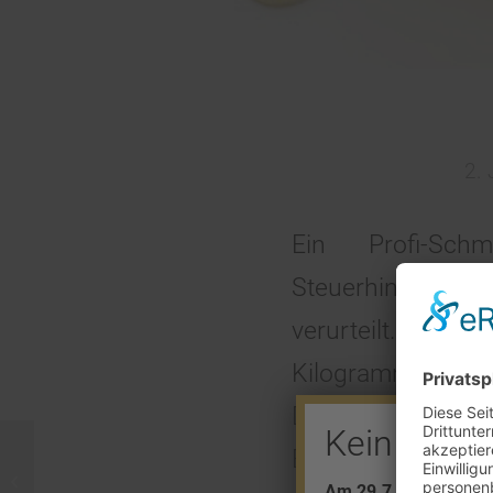
2. 
Ein Profi-Sch
Steuerhinterzieh
verurteilt. Zudem
Kilogramm Goldsc
Durch den Schmug
Kein Barve
Euro gespart. V
Große Fische
Am 29.7. + 5.8. find