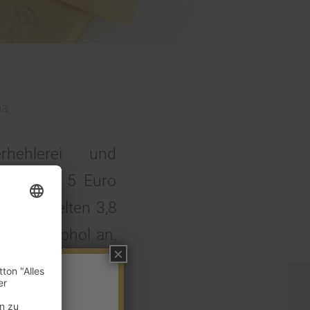
na
rhehlerei und
zen zu je 5 Euro
schmuggelten 3,8
iter Alkohol an.
×
von über 23.000
 die Herausgabe