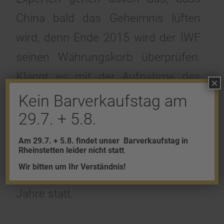
China bald das Geheimnis lüften
wird, denn Ende 2015 wird der IWF
seinen Währungskorb überprüfen.
Klappt es mit der Aufnahme des
×
Yuan in diesem Jahr nicht, könnte
Kein Barverkaufstag am
er frühestens im Jahr 2020 zu einer
29.7. + 5.8.
globalen Reservewährung werden,
Am 29.7. + 5.8. findet unser
Barverkaufstag in
Rheinstetten leider nicht statt
.
denn eine solche Überprüfung
Wir bitten um Ihr Verständnis!
durch den IWF findet nur alle fünf
Jahre statt.