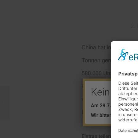
2.
China hat in den verg
Tonnen gemeldet. D
as
580.000 Unzen (18,04
kontinuierlich von ame
Kein Barve
verringerten sich Chi
Keine Goldimporte
Am 29.7. + 5.8. find
Dollar).
Wir bitten um Ihr Ver
Eintrag teilen