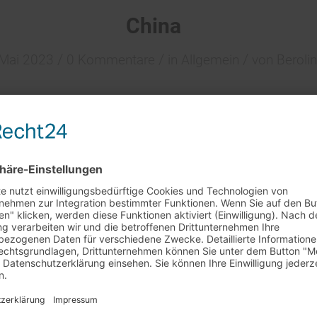
China
/
/
/
 Mai 2023
0 Kommentare
in
Allgemein
von
Beroli
angenen fünf Monaten einen Anstieg der Goldreserven 
 Land verzeichnete Ende März um einen Anstieg der Go
 Tonnen).
Außerdem hat sich China in den vergangenen
rikanischen Staatsanleihen getrennt. I
nnerhalb des verg
rkaufstag am 29.7. + 5.8.
nas Bestände an US-Schuldscheinen um 17 Prozent (174,
et unser
Barverkaufstag in Rheinstetten leider nicht statt
.
ständnis!