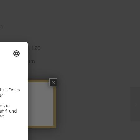
na
um insgesamt 120
ldreserven um
 Monaten
×
angenen Jahres
4 Milliarden US-