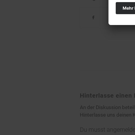
Hinterlasse eine
An der Diskussion betei
Hinterlasse uns deinen
Du musst
angemelde