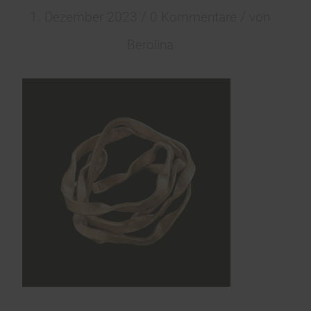
/
/
1. Dezember 2023
0 Kommentare
von
Berolina