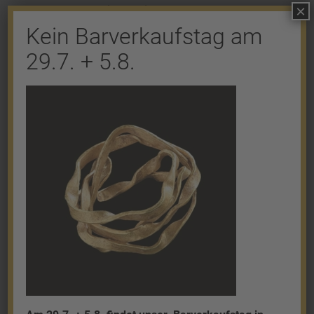
×
Kommentar abzugeben.
Kein Barverkaufstag am
29.7. + 5.8.
Shop
Gold
Granalien
Palladium
Platin
Silber