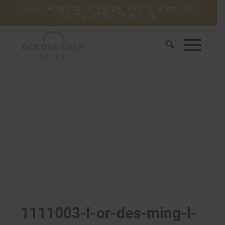
Service-Hotline Mo-Do 8:30 bis 16:30 Uhr. Fr bis 13:45
Uhr. Fon: 07 21 / 75 40 51 30
1111003-l-or-des-ming-l-