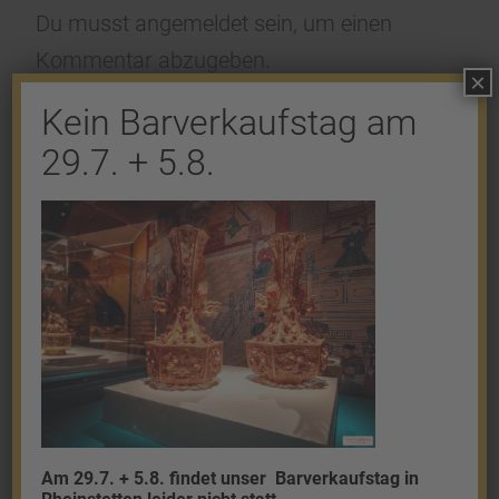
Du musst
angemeldet
sein, um einen
Kommentar abzugeben.
×
Kein Barverkaufstag am
29.7. + 5.8.
Shop
Gold
Granalien
Palladium
Platin
Am 29.7. + 5.8. findet unser
Barverkaufstag in
Silber