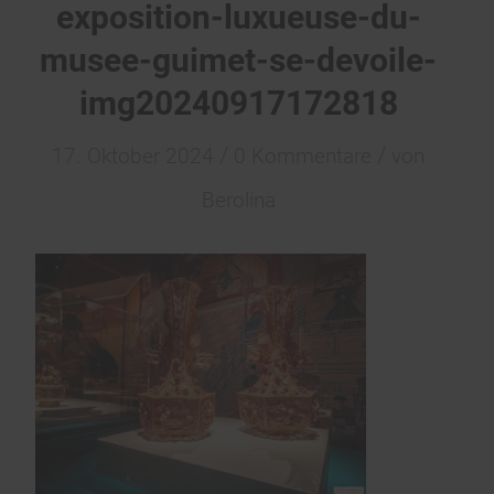
exposition-luxueuse-du-
musee-guimet-se-devoile-
img20240917172818
/
/
17. Oktober 2024
0 Kommentare
von
Berolina