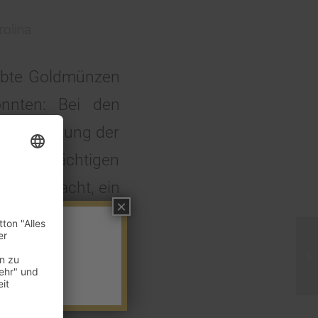
rolina
raubte Goldmünzen
onnten:
Bei den
h Auswertung der
n Verdächtigen
ter Verdacht, ein
×
m einen Laptop
ohnung seiner
lt, wodurch ihm
erden konnte.