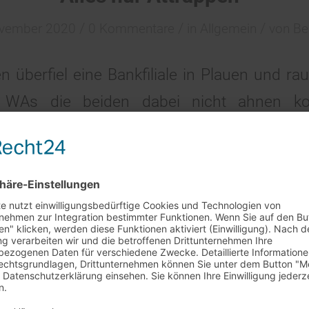
/
/
/
ovember 2020
0 Kommentare
in
Allgemein
von
Be
n überfiel eine Bankfiliale in Plauen und 
WAs die beiden dabei nicht ahnen k
stücken handelt es sich um Attrappen. Nac
Überwachungskamera konnten die beide
werden. Des Weiteren steht der 28-Jährige un
üro geplündert und dort unter andere
rkaufstag am 29.7. + 5.8.
haben. Bei der Durchsuchung der W
et unser
Barverkaufstag in Rheinstetten leider nicht statt
.
wurde zahlreiches Diebesgut sichergestel
ständnis!
h in das Versicherungsbüro nachgewiesen w