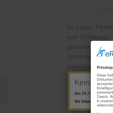
26. N
Ein junges Pärche
und Goldbarren.
gestohlenen Gold
Aufnahmen der 
schnell ermittelt 
Versicherungsb
Kein Barve
entwendet zu 
Gold kaufen im
Am 29.7. + 5.8. find
Supermarkt
Lebensgefährtin 
Wir bitten um Ihr Ver
auch der Einbruc