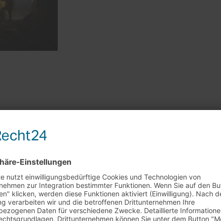
rkaufstag am 29.7. + 5.8.
0