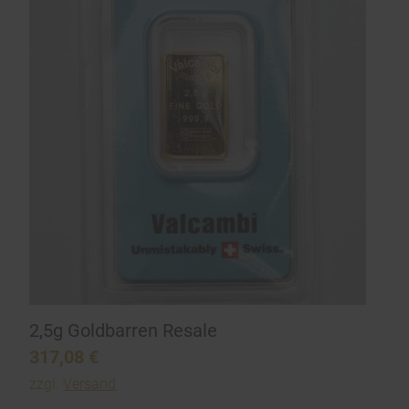
2,5g Goldbarren Resale
317,08
€
zzgl.
Versand