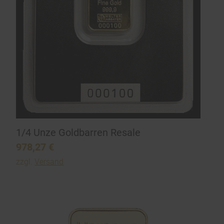
1/4 Unze Goldbarren Resale
978,27
€
zzgl.
Versand