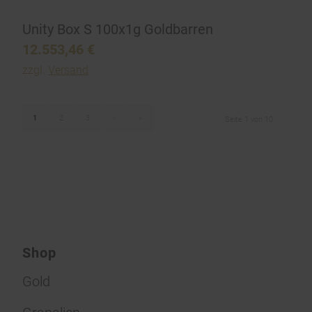
Unity Box S 100x1g Goldbarren
12.553,46
€
zzgl.
Versand
1
2
3
›
»
Seite 1 von 10
Shop
Gold