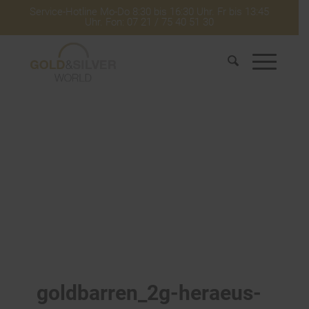
Service-Hotline Mo-Do 8:30 bis 16:30 Uhr. Fr bis 13:45
Uhr. Fon: 07 21 / 75 40 51 30
goldbarren_2g-heraeus-