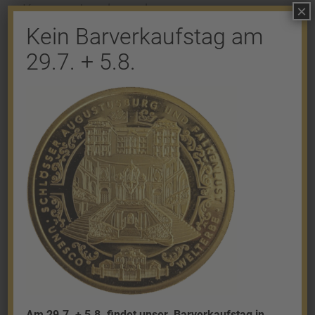
Kommentar abzugeben.
×
Kein Barverkaufstag am
29.7. + 5.8.
Shop
Gold
Granalien
Palladium
Platin
Silber
Am 29.7. + 5.8. findet unser
Barverkaufstag in