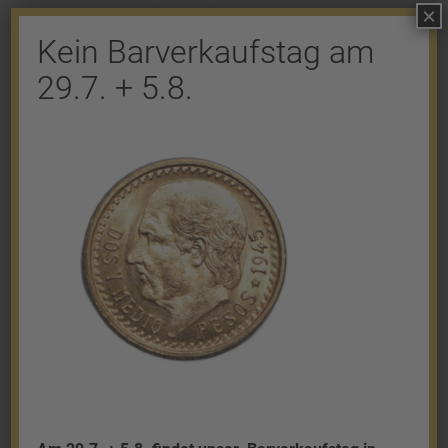
×
Kommentar abzugeben.
Kein Barverkaufstag am
29.7. + 5.8.
Shop
Gold
Granalien
Palladium
Platin
Silber