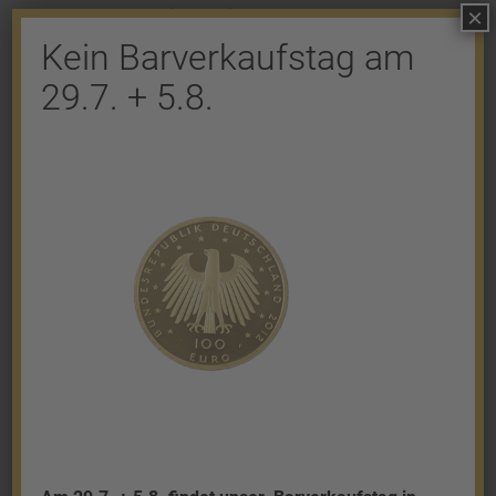
×
Kommentar abzugeben.
Kein Barverkaufstag am
29.7. + 5.8.
Shop
Gold
Granalien
Palladium
Platin
Silber