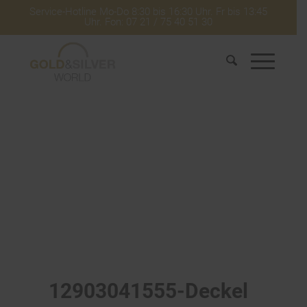
Service-Hotline Mo-Do 8:30 bis 16:30 Uhr. Fr bis 13:45
Uhr. Fon: 07 21 / 75 40 51 30
12903041555-Deckel