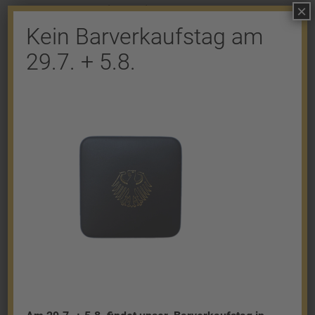
×
Kommentar abzugeben.
Kein Barverkaufstag am
29.7. + 5.8.
Shop
Gold
Granalien
Palladium
Platin
Silber