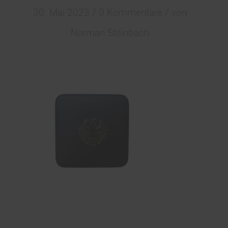
/
/
30. Mai 2023
0 Kommentare
von
Norman Steinbach