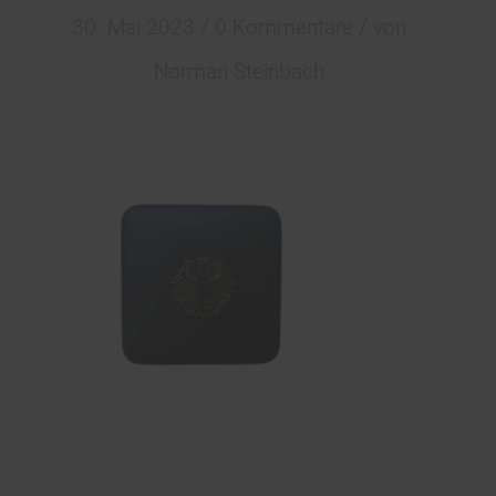
/
/
30. Mai 2023
0 Kommentare
von
Norman Steinbach