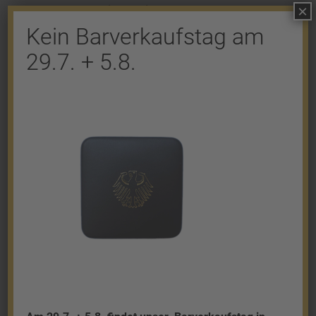
×
Kommentar abzugeben.
Kein Barverkaufstag am
29.7. + 5.8.
Shop
Gold
Granalien
Palladium
Platin
Silber