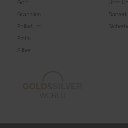
Gold
Über U
Granalien
Barverk
Palladium
Sicherh
Platin
Silber