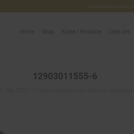
Service-Hotline Mo-Do 8:
Home
Shop
Kurse / Produkte
Über Uns
12903011555-6
/
/
0. Mai 2023
0 Kommentare
von
Norman Steinbach