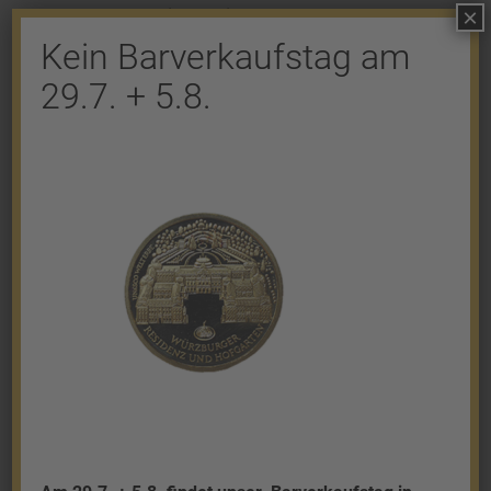
×
Kommentar abzugeben.
Kein Barverkaufstag am
29.7. + 5.8.
Shop
Gold
Granalien
Palladium
Platin
Silber