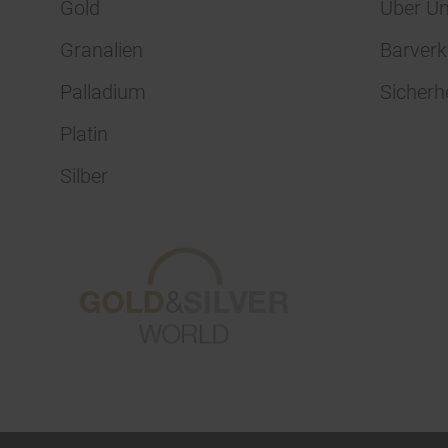
Gold
Über U
Granalien
Barverk
Palladium
Sicherh
Platin
Silber