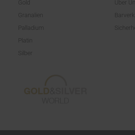
Gold
Über U
Granalien
Barverk
Palladium
Sicherh
Platin
Silber