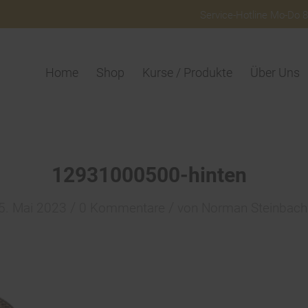
Service-Hotline Mo-Do 8:
Home
Shop
Kurse / Produkte
Über Uns
12931000500-hinten
/
/
5. Mai 2023
0 Kommentare
von
Norman Steinbach