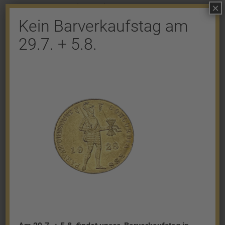
×
Kommentar abzugeben.
Kein Barverkaufstag am
29.7. + 5.8.
Shop
Gold
Granalien
Palladium
Platin
Silber